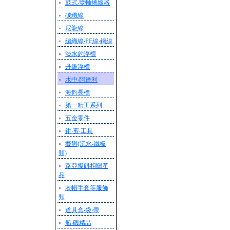
鼓式‧雙軸捲線器
碳纖線
尼龍線
編織線‧PE線‧鋼線
淡水釣浮標
丹錐浮標
水中‧阿達利
海釣長標
第一精工系列
五金零件
鉗‧剪‧工具
擬餌(沉水‧鐵板
類)
路亞擬餌相關產
品
衣帽手套等服飾
類
道具盒‧袋‧帶
船‧磯精品