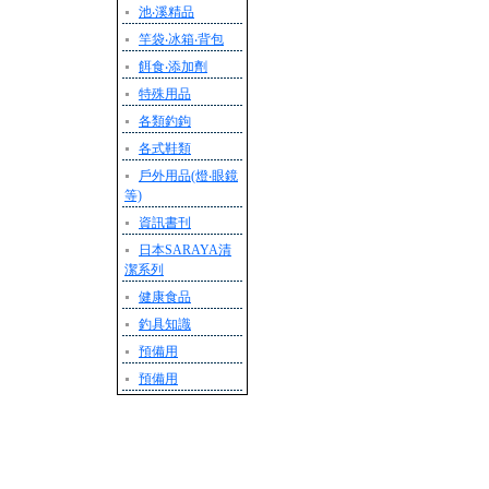
池‧溪精品
竿袋‧冰箱‧背包
餌食‧添加劑
特殊用品
各類釣鉤
各式鞋類
戶外用品(燈‧眼鏡
等)
資訊書刊
日本SARAYA清
潔系列
健康食品
釣具知識
預備用
預備用