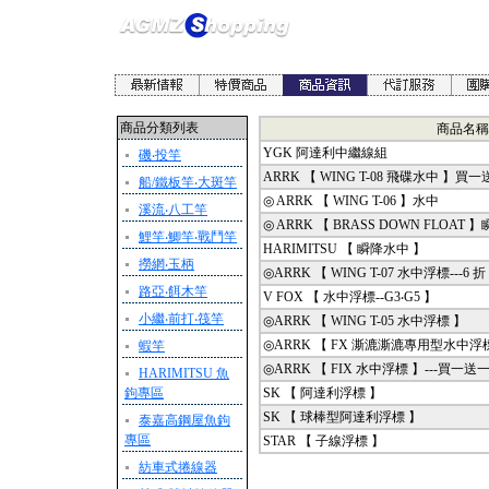
商品分類列表
商品名稱
YGK 阿達利中繼線組
磯‧投竿
ARRK 【 WING T-08 飛碟水中 】買
船/鐵板竿‧大斑竿
◎ ARRK 【 WING T-06 】水中
溪流‧八工竿
◎ ARRK 【 BRASS DOWN FLOAT
鯉竿‧鯽竿‧戰鬥竿
HARIMITSU 【 瞬降水中 】
撈網‧玉柄
◎ARRK 【 WING T-07 水中浮標---6 折
路亞‧餌木竿
V FOX 【 水中浮標--G3‧G5 】
小繼‧前打‧筏竿
◎ARRK 【 WING T-05 水中浮標 】
◎ARRK 【 FX 澌漉澌漉專用型水中浮標
蝦竿
◎ARRK 【 FIX 水中浮標 】---買一送
HARIMITSU 魚
鉤專區
SK 【 阿達利浮標 】
SK 【 球棒型阿達利浮標 】
泰嘉高鋼屋魚鉤
專區
STAR 【 子線浮標 】
紡車式捲線器