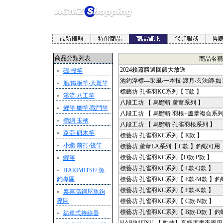
商品分類列表
商品名稱
2024賴蕭勝選回饋大放送
磯‧投竿
池釣浮標---采風‧一本技‧渡月‧玄法師‧如
船/鐵板竿‧大斑竿
標藝坊 孔雀羽KC系列【 T款 】
溪流‧八工竿
八段工坊 【 烏鰡斬 蘆葦系列 】
鯉竿‧鯽竿‧戰鬥竿
八段工坊 【 烏鰡斬 羽根+蘆葦複合系列
撈網‧玉柄
八段工坊 【 烏鰡斬 孔雀羽根系列 】
路亞‧餌木竿
標藝坊 孔雀羽KC系列【 R款 】
小繼‧前打‧筏竿
標藝坊 蘆葦LA系列【 C款 】釣蝦可用
標藝坊 孔雀羽KC系列【O款‧P款 】
蝦竿
標藝坊 孔雀羽KC系列【 L款‧Q款 】
HARIMITSU 魚
鉤專區
標藝坊 孔雀羽KC系列【 E款‧M款 】
標藝坊 孔雀羽KC系列【 F款‧K款 】
泰嘉高鋼屋魚鉤
專區
標藝坊 孔雀羽KC系列【 C款‧N款 】
標藝坊 孔雀羽KC系列【 B款‧D款 】
紡車式捲線器