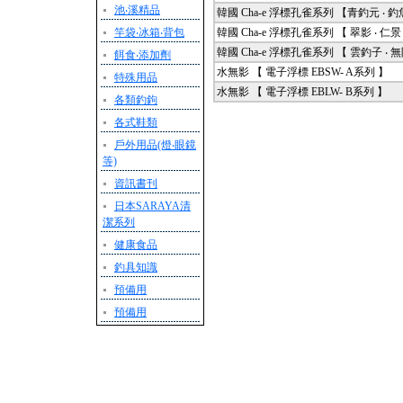
池‧溪精品
韓國 Cha-e 浮標孔雀系列 【青釣元 ‧ 釣
竿袋‧冰箱‧背包
韓國 Cha-e 浮標孔雀系列 【 翠影 ‧ 仁景 
韓國 Cha-e 浮標孔雀系列 【 雲釣子 ‧ 無限
餌食‧添加劑
水無影 【 電子浮標 EBSW- A系列 】
特殊用品
水無影 【 電子浮標 EBLW- B系列 】
各類釣鉤
各式鞋類
戶外用品(燈‧眼鏡
等)
資訊書刊
日本SARAYA清
潔系列
健康食品
釣具知識
預備用
預備用