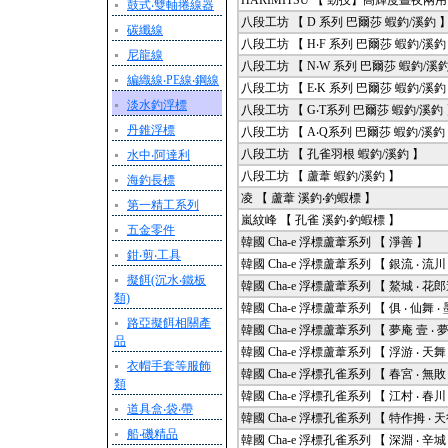
HARIMITSU 【 勁技】高輝度晝夜兩
鼓式‧雙軸捲線器
八段工坊 【 D 系列 巴爾莎 蝦釣/溪釣 
碳纖線
八段工坊 【 H‧F 系列 巴爾莎 蝦釣/溪釣
尼龍線
八段工坊 【 N‧W 系列 巴爾莎 蝦釣/溪釣
編織線‧PE線‧鋼線
八段工坊 【 E‧K 系列 巴爾莎 蝦釣/溪釣
淡水釣浮標
八段工坊 【 G‧T系列 巴爾莎 蝦釣/溪釣
丹錐浮標
八段工坊 【 A‧Q系列 巴爾莎 蝦釣/溪釣
八段工坊 【 孔雀羽根 蝦釣/溪釣 】
水中‧阿達利
八段工坊 【 蘆葦 蝦釣/溪釣 】
海釣長標
凌 【 蘆葦 溪釣‧釣蝦標 】
第一精工系列
嵐紋峰 【 孔雀 溪釣‧釣蝦標 】
五金零件
韓國 Cha-e 浮標蘆葦系列 【 淨善 】
鉗‧剪‧工具
韓國 Cha-e 浮標蘆葦系列 【 銀流 ‧ 流川 
擬餌(沉水‧鐵板
韓國 Cha-e 浮標蘆葦系列 【 鰲城 ‧ 花郎
類)
韓國 Cha-e 浮標蘆葦系列 【 俱 ‧ 仙舞 ‧
路亞擬餌相關產
韓國 Cha-e 浮標蘆葦系列 【 夢庵 壹 ‧ 
品
韓國 Cha-e 浮標蘆葦系列 【 浮游 ‧ 天舞 
衣帽手套等服飾
韓國 Cha-e 浮標孔雀系列 【 春宮 ‧ 無敗 ‧ Si
類
韓國 Cha-e 浮標孔雀系列 【 江村 ‧ 春川 
道具盒‧袋‧帶
韓國 Cha-e 浮標孔雀系列 【 特作拇 ‧ 天
船‧磯精品
韓國 Cha-e 浮標孔雀系列 【 深淵 ‧ 辛城 